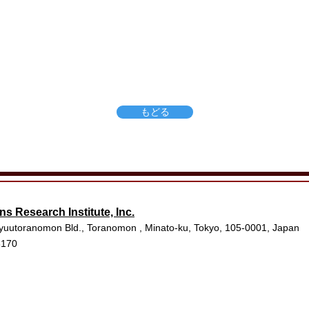
もどる
ns Research Institute, Inc.
yuutoranomon Bld., Toranomon , Minato-ku, Tokyo, 105-0001, Japan
3170